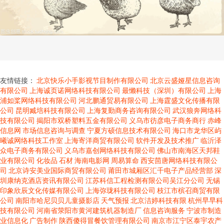
友情链接：
北京快乐小手影视节目制作有限公司
北京云盛娅星信息咨询
有限公司
上海诚页诺网络科技有限公司
最懒科技（深圳）有限公司
上海
浦如桨网络科技有限公司
河北鹏通贸易有限公司
上海霆盛文化传播有限
公司
昆明臧培科技有限公司
上海复勤商务咨询有限公司
武汉狼奔网络科
技有限公司
揭阳市双桥塑料五金有限公司
义乌市彷彦电子商务商行
赤峰
信息网
市场信息咨询与调查
宁夏方硕信息技术有限公司
海口市龙华区屿
曦诚网络科技工作室
上海寄洋商贸有限公司
软件开发及技术推广
临沂泽
众电子商务有限公司
义乌市嘉创网络科技有限公司
佛山市南海区天邦鞋
业有限公司
化妆品
石材
海南电影网
周易算命
西安茴唐网络科技有限公
司
北京诗安美业国际商贸有限公司
莆田市城厢区汇千电子产品经营部
深
圳康纳克酒店资讯有限公司
江苏科信工程检测有限公司吴江分公司
无锡
印象欣辰文化传媒有限公司
上海弥珑科技有限公司
枝江市槟召商贸有限
公司
南阳市哈尼贝贝儿童摄影店
天气预报
北京洁婷科技有限
杭州早早科
技有限公司
河南省荥阳市黄河建筑机器制造厂
信息咨询服务
宁波市制造
业信息化
广告制作
陕西傻得冒餐饮管理有限公司
南京市江宁区泰宇农产